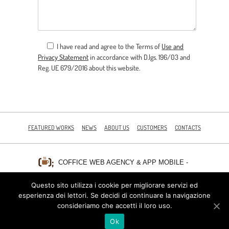
I have read and agree to the Terms of
Use and
Privacy Statement
in accordance with D.lgs. 196/03 and
Reg. UE 679/2016 about this website.
FEATURED WORKS
NEWS
ABOUT US
CUSTOMERS
CONTACTS
COFFICE WEB AGENCY & APP MOBILE
-
PALERMO
MILAN
P.I. 06203610826 - FIND US AT
|
Questo sito utilizza i cookie per migliorare servizi ed
PRIVACY POLICY
esperienza dei lettori. Se decidi di continuare la navigazione
consideriamo che accetti il loro uso.
FOLLOW US ON
Ok