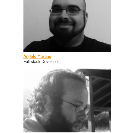
no-profit, movimenti cittadini e attivismo. Nel 2008
conclude il suo dottorato di ricerca in interaction
design sviluppato in gran parte all’UDK di Berlino nella
Digitale Klasse del Prof. Joachim Sauter. All'interno di
Coffice continua...
read more
Angelo Marano
Full-stack Developer
Classe 1987. Programmatore Web e Mobile Web.
Specializzato in Visual Basic 6 e PHP. Appassionato di
Retrogaming e Videogames in generale. Sin dai primi
anni inizia a sviluppare una certa passione per
l'informatica. Ebbe il suo primo computer a 4 anni.
Eccelso nelle materie tecniche, un po' meno per quelle
classiche. Inizia a lavo...
read more