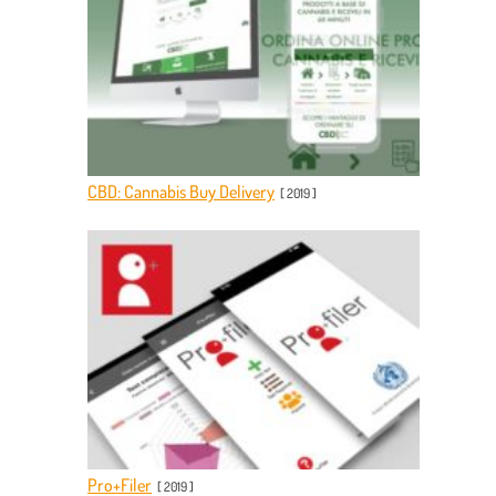
CBD: Cannabis Buy Delivery
[
2019
]
Pro+Filer
[
2019
]