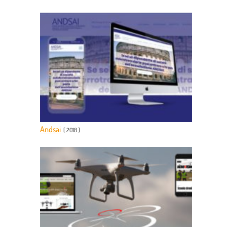
Andsai
[
2018
]