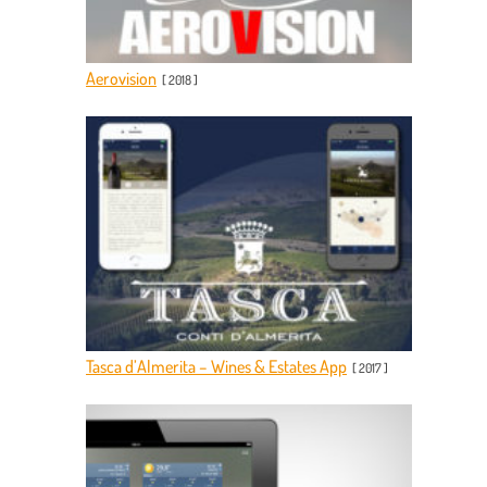
Aerovision
[
2018
]
Tasca d’Almerita – Wines & Estates App
[
2017
]