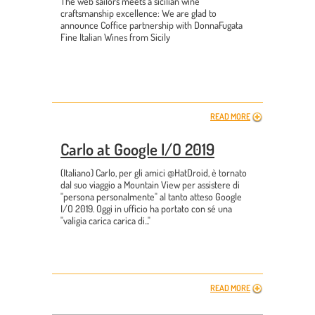
The web sailors meets a sicilian wine
craftsmanship excellence: We are glad to
announce Coffice partnership with DonnaFugata
Fine Italian Wines from Sicily
READ MORE
Carlo at Google I/O 2019
(Italiano) Carlo, per gli amici @HatDroid, è tornato
dal suo viaggio a Mountain View per assistere di
"persona personalmente" al tanto atteso Google
I/O 2019. Oggi in ufficio ha portato con sé una
"valigia carica carica di..."
READ MORE