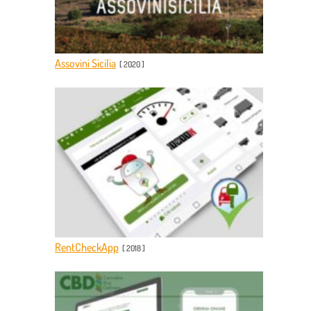
WebDesign
Assovini Sicilia
[
2020
]
RentCheckApp
[
2018
]