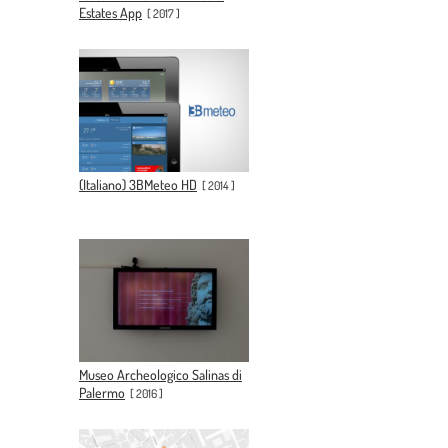
Estates App
[
2017
]
(Italiano) 3BMeteo HD
[
2014
]
Museo Archeologico Salinas di
Palermo
[
2016
]