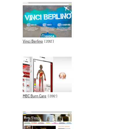
Vinci Berlino
[
2012
]
MBC Burn Care
[
2012
]