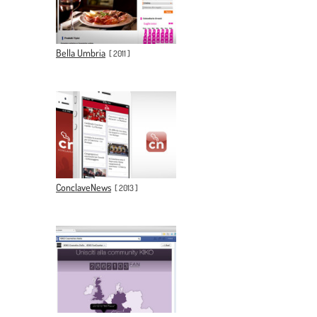
Bella Umbria
[
2011
]
ConclaveNews
[
2013
]