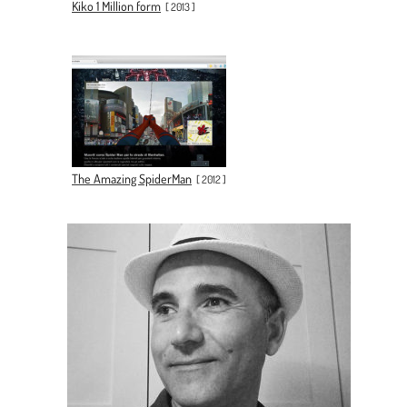
Kiko 1 Million form
[
2013
]
The Amazing SpiderMan
[
2012
]