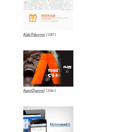
Alab Palermo
[
2017
]
AgonChannel
[
2014
]