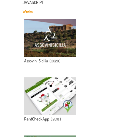
JAVASCRIPT.
Works
Assovini Sicilia
[
2020
]
RentCheckApp
[
2018
]