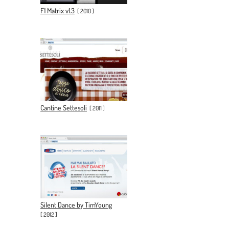
F1 Matrix v1.3
[
2010
]
Cantine Settesoli
[
2011
]
Silent Dance by TimYoung
[
2012
]