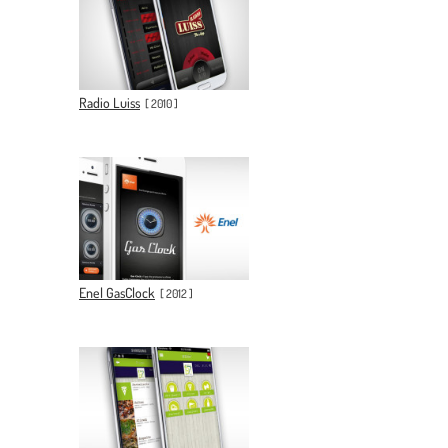
Radio Luiss
[
2010
]
Enel GasClock
[
2012
]