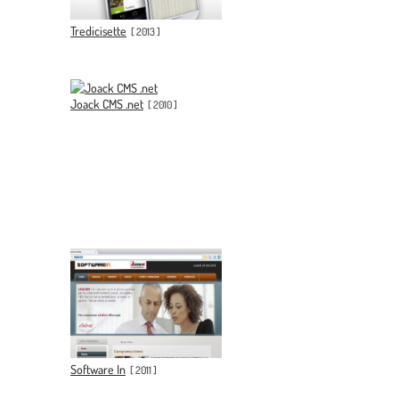
Tredicisette
[
2013
]
Joack CMS .net
[
2010
]
Software In
[
2011
]