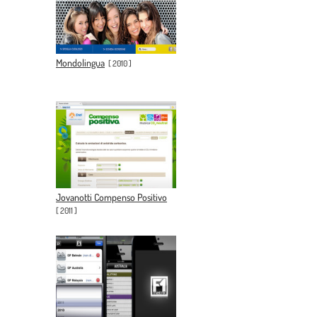
Mondolingua
[
2010
]
Jovanotti Compenso Positivo
[
2011
]