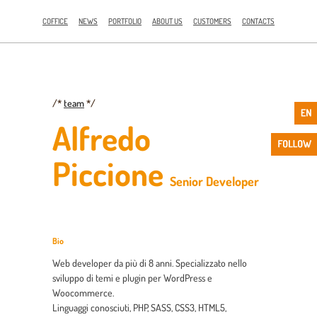
COFFICE
NEWS
PORTFOLIO
ABOUT US
CUSTOMERS
CONTACTS
/*
team
*/
Alfredo
Piccione
Senior Developer
Bio
Web developer da più di 8 anni. Specializzato nello
sviluppo di temi e plugin per WordPress e
Woocommerce.
Linguaggi conosciuti, PHP, SASS, CSS3, HTML5,