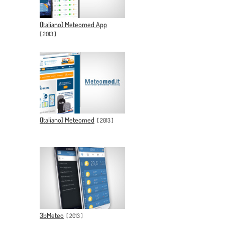
(Italiano) Meteomed App
[
2013
]
(Italiano) Meteomed
[
2013
]
3bMeteo
[
2013
]