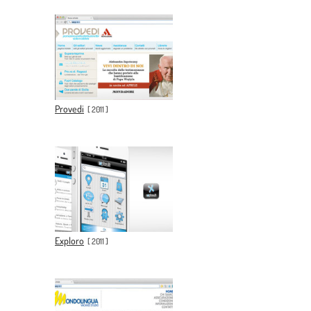
Provedi
[
2011
]
Exploro
[
2011
]