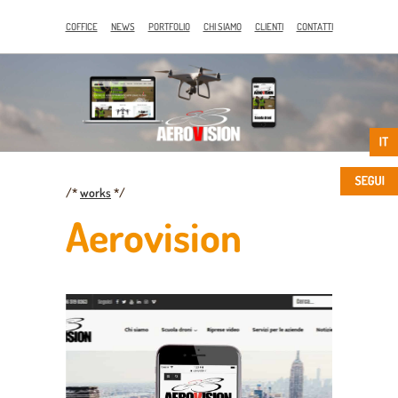
COFFICE
NEWS
PORTFOLIO
CHI SIAMO
CLIENTI
CONTATTI
/*
works
*/
Aerovision