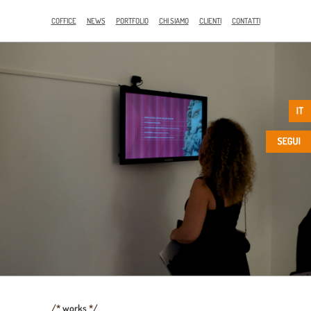
COFFICE
NEWS
PORTFOLIO
CHI SIAMO
CLIENTI
CONTATTI
/*
works
*/