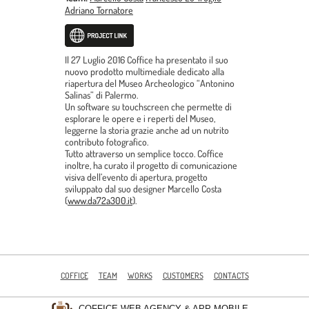
Adriano Tornatore
Il 27 Luglio 2016 Coffice ha presentato il suo
nuovo prodotto multimediale dedicato alla
riapertura del Museo Archeologico “Antonino
Salinas” di Palermo.
Un software su touchscreen che permette di
esplorare le opere e i reperti del Museo,
leggerne la storia grazie anche ad un nutrito
contributo fotografico.
Tutto attraverso un semplice tocco. Coffice
inoltre, ha curato il progetto di comunicazione
visiva dell’evento di apertura, progetto
sviluppato dal suo designer Marcello Costa
(
www.da72a300.it
).
COFFICE
TEAM
WORKS
CUSTOMERS
CONTACTS
COFFICE WEB AGENCY & APP MOBILE
-