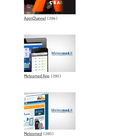
AgonChannel
[
2014
]
Meteomed App
[
2013
]
Meteomed
[
2013
]