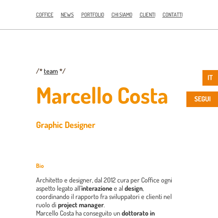
COFFICE
NEWS
PORTFOLIO
CHI SIAMO
CLIENTI
CONTATTI
/*
team
*/
Marcello Costa
Graphic Designer
Bio
Architetto e designer, dal 2012 cura per Coffice ogni
aspetto legato all’
interazione
e al
design
,
coordinando il rapporto fra sviluppatori e clienti nel
ruolo di
project manager
.
Marcello Costa ha conseguito un
dottorato in