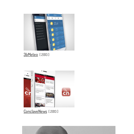
3bMeteo
[
2013
]
ConclaveNews
[
2013
]