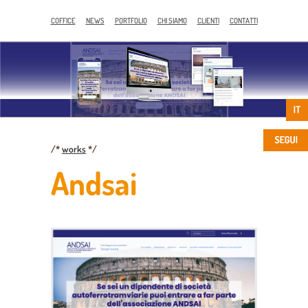
COFFICE
NEWS
PORTFOLIO
CHI SIAMO
CLIENTI
CONTATTI
/*
works
*/
Andsai