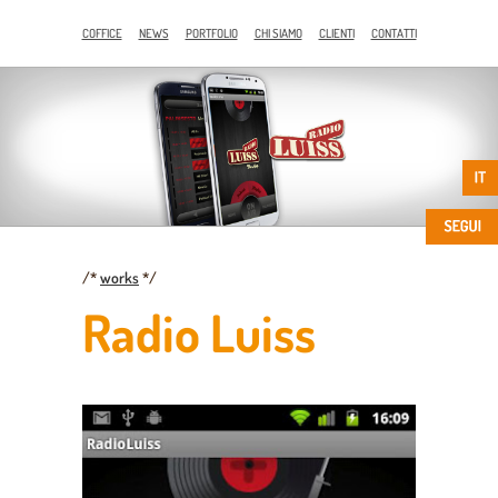
COFFICE
NEWS
PORTFOLIO
CHI SIAMO
CLIENTI
CONTATTI
/*
works
*/
Radio Luiss