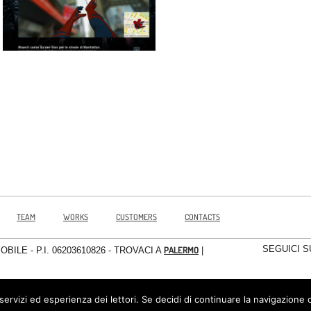
TEAM
WORKS
CUSTOMERS
CONTACTS
SEGUICI S
PALERMO
MOBILE
- P.I. 06203610826 - TROVACI A
|
 servizi ed esperienza dei lettori. Se decidi di continuare la navigazione 