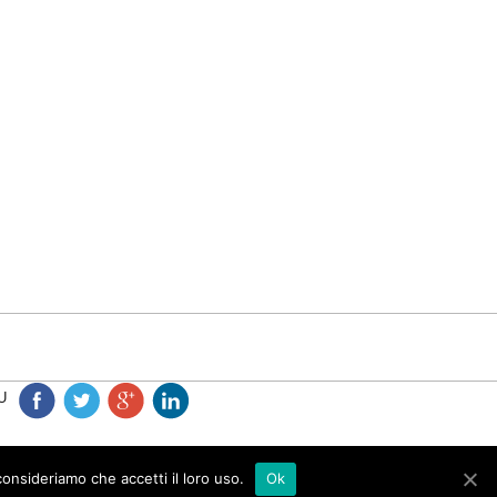
U
consideriamo che accetti il loro uso.
Ok