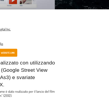
ital Inc.
lio
lizzato con utilizzando
 (Google Street View
 As3) e svariate
X.
e è stato realizzato per il lancio del film
” (2012).