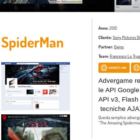
Anno:
2012
 SpiderMan
Cliente:
Sony Pictures Dig
Partner:
Oxjno
Team:
Francesco Lo Trug
Advergame rea
le API Google
API v3, Flash
tecniche AJA
Questa semplice advergam
“The Amazing Spiderman