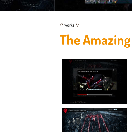
/*
works
*/
The Amazing