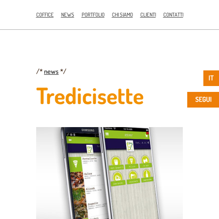
COFFICE
NEWS
PORTFOLIO
CHI SIAMO
CLIENTI
CONTATTI
/*
news
*/
Tredicisette