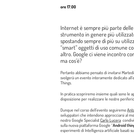
ore 17.00
Internet è sempre più parte delle 
strumento in genere più utilizzato 
spostando sempre di più su utilizz
“smart” oggetti di uso comune com
altro. Google ci viene incontro co
ma cos’è?
Pertanto abbiamo pensato di invitarvi Marted
svolgerà un evento interamente dedicato all’e
Things.
In pratica scopriremo insieme quali sono le a
disposizione per realizzare le nostre perifer
Dunque nel corso dell’evento seguiremo
Anto
sviluppatori che intendono approcciarsi al mo
nostro Google Specialist
Carlo Lucera
condivi
sulla nuova piattaforma Google “
Android thin
esperimenti di Intelligenza artificiale basati su