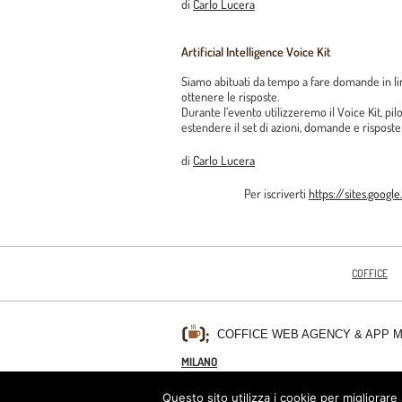
di
Carlo Lucera
Artificial Intelligence Voice Kit
Siamo abituati da tempo a fare domande in li
ottenere le risposte.
Durante l’evento utilizzeremo il Voice Kit, p
estendere il set di azioni, domande e risposte
di
Carlo Lucera
Per iscriverti
https://sites.googl
COFFICE
COFFICE WEB AGENCY & APP 
MILANO
PRIVACY POLICY
Questo sito utilizza i cookie per migliorare