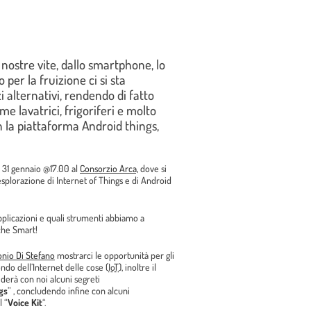
nostre vite, dallo smartphone, lo
per la fruizione ci si sta
i alternativi, rendendo di fatto
e lavatrici, frigoriferi e molto
n la piattaforma Android things,
ì 31 gennaio @17.00 al
Consorzio Arca,
dove si
splorazione di Internet of Things e di Android
pplicazioni e quali strumenti abbiamo a
iche Smart!
nio Di Stefano
mostrarci le opportunità per gli
ndo dell’Internet delle cose (
IoT
), inoltre il
derà con noi alcuni segreti
gs
” , concludendo infine con alcuni
l “
Voice Kit
“.