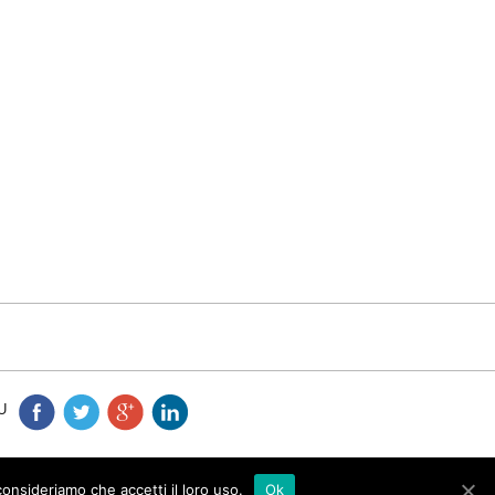
U
consideriamo che accetti il loro uso.
Ok