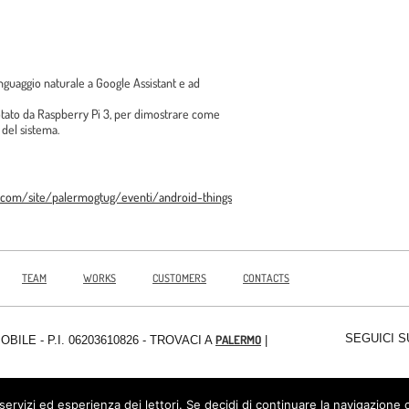
nguaggio naturale a Google Assistant e ad
ilotato da Raspberry Pi 3, per dimostrare come
 del sistema.
e.com/site/
palermogtug/eventi/android-
things
TEAM
WORKS
CUSTOMERS
CONTACTS
SEGUICI S
PALERMO
MOBILE
- P.I. 06203610826 - TROVACI A
|
 servizi ed esperienza dei lettori. Se decidi di continuare la navigazione 