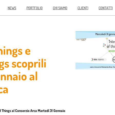
NEWS
PORTFOLIO
CHI SIAMO
CLIENTI
CONTATTI
hings e
s scoprili
nnaio al
ca
id Things al Consorzio Arca Martedì 31 Gennaio