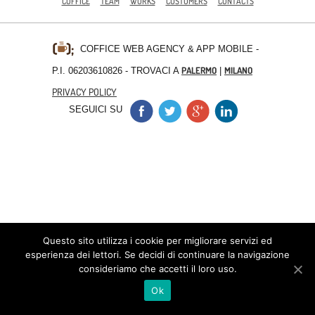
COFFICE
TEAM
WORKS
CUSTOMERS
CONTACTS
COFFICE WEB AGENCY & APP MOBILE
-
PALERMO
MILANO
P.I. 06203610826 - TROVACI A
|
PRIVACY POLICY
SEGUICI SU
Questo sito utilizza i cookie per migliorare servizi ed
esperienza dei lettori. Se decidi di continuare la navigazione
consideriamo che accetti il loro uso.
Ok