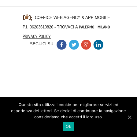
COFFICE WEB AGENCY & APP MOBILE
-
PALERMO
MILANO
P.I. 06203610826 - TROVACI A
|
PRIVACY POLICY
SEGUICI SU
Questo sito utilizza i cookie per migliorare servizi ed
esperienza dei lettori. Se decidi di continuare la navigazione
consideriamo che accetti il loro uso.
Ok