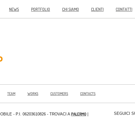
NEWS
PORTFOLIO
CHI SIAMO
CLIENTI
CONTATTI
o
TEAM
WORKS
CUSTOMERS
CONTACTS
SEGUICI S
PALERMO
MOBILE
- P.I. 06203610826 - TROVACI A
|