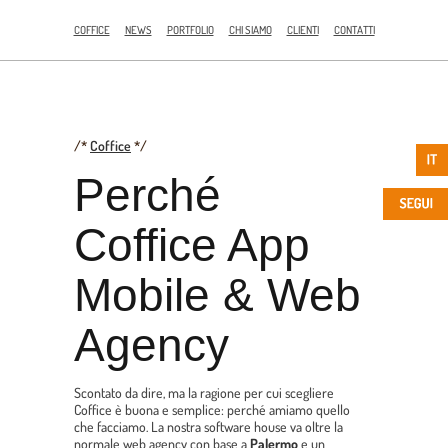
COFFICE
NEWS
PORTFOLIO
CHI SIAMO
CLIENTI
CONTATTI
/*
Coffice
*/
Perché
Coffice App
Mobile & Web
Agency
Scontato da dire, ma la ragione per cui scegliere
Coffice è buona e semplice: perché amiamo quello
che facciamo. La nostra software house va oltre la
normale web agency con base a
Palermo
e un